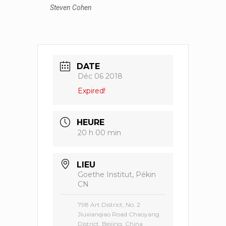
Steven Cohen
DATE
Déc 06 2018
Expired!
HEURE
20 h 00 min
LIEU
Goethe Institut, Pékin
CN
798 Art District, No. 2
Jiuxianqiao Road Chaoyang
District, Beijing, China