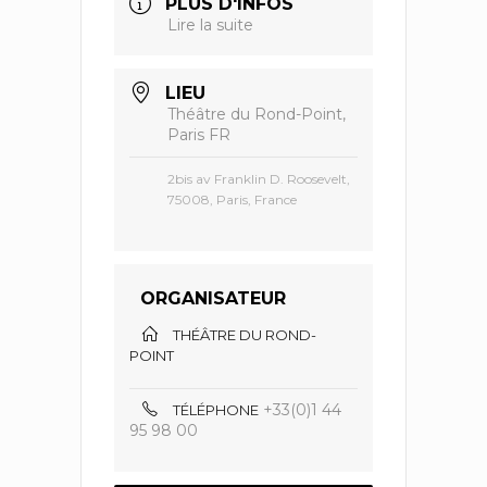
PLUS D'INFOS
Lire la suite
LIEU
Théâtre du Rond-Point,
Paris FR
2bis av Franklin D. Roosevelt,
75008, Paris, France
ORGANISATEUR
THÉÂTRE DU ROND-
POINT
+33(0)1 44
TÉLÉPHONE
95 98 00