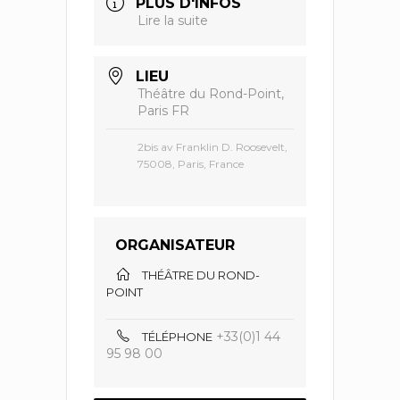
PLUS D'INFOS
Lire la suite
LIEU
Théâtre du Rond-Point,
Paris FR
2bis av Franklin D. Roosevelt,
75008, Paris, France
ORGANISATEUR
THÉÂTRE DU ROND-
POINT
+33(0)1 44
TÉLÉPHONE
95 98 00