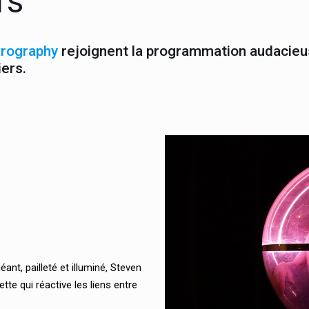
rs
erography
rejoignent la programmation audacieus
iers.
Video
Player
nt, pailleté et illuminé, Steven
e qui réactive les liens entre