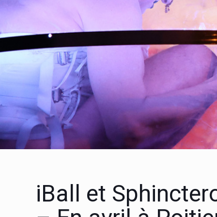
iBall et Sphincte