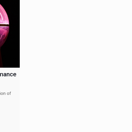
rmance
ion of