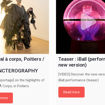
al à corps, Poitiers /
Teaser : iBall (perfo
new version)
NCTEROGRAPHY
[VIDEO] Discover the new vers
eportage] on the highlights of
iBall performance (teaser)
À Corps, in Poitiers.
Read more
 more