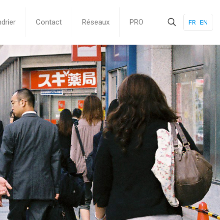
drier
Contact
Réseaux
PRO
FR
EN