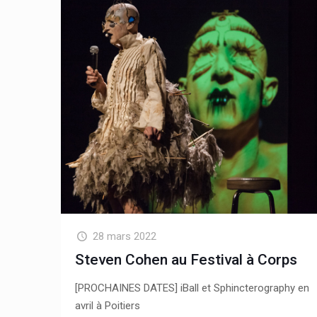
28 mars 2022
Steven Cohen au Festival à Corps
[PROCHAINES DATES] iBall et Sphincterography en
avril à Poitiers