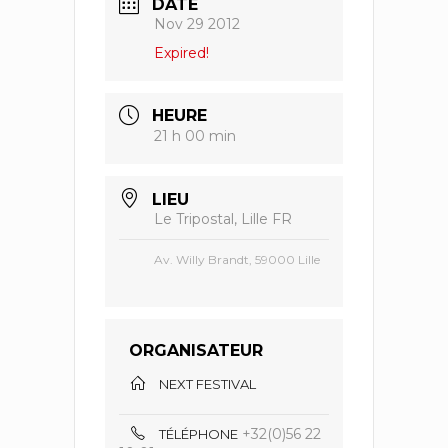
DATE
Nov 29 2012
Expired!
HEURE
21 h 00 min
LIEU
Le Tripostal, Lille FR
Av. Willy Brandt, 59000 Lille
ORGANISATEUR
NEXT FESTIVAL
+32(0)56 22
TÉLÉPHONE