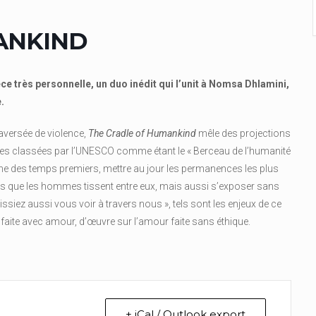
ANKIND
ce très personnelle, un duo inédit qui l’unit à Nomsa Dhlamini,
.
raversée de violence,
The Cradle of Humankind
mêle des projections
tes classées par l’UNESCO comme étant le « Berceau de l’humanité
aune des temps premiers, mettre au jour les permanences les plus
 que les hommes tissent entre eux, mais aussi s’exposer sans
issiez aussi vous voir à travers nous », tels sont les enjeux de ce
 faite avec amour, d’œuvre sur l’amour faite sans éthique.
+ iCal / Outlook export