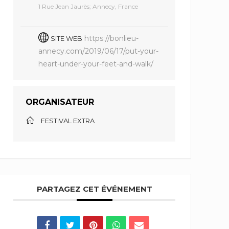
1 Rue Jean Jaurès; Annecy, France
https://bonlieu-
SITE WEB
annecy.com/2019/06/17/put-your-
heart-under-your-feet-and-walk/
ORGANISATEUR
FESTIVAL EXTRA
PARTAGEZ CET ÉVÉNEMENT