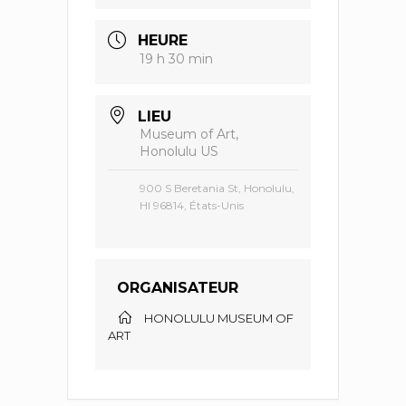
HEURE
19 h 30 min
LIEU
Museum of Art,
Honolulu US
900 S Beretania St, Honolulu,
HI 96814, États-Unis
ORGANISATEUR
HONOLULU MUSEUM OF
ART