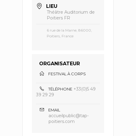
LIEU
Théâtre Auditorium de
Poitiers FR
6 rue de la Marne, 86000,
Poitiers, France
ORGANISATEUR
FESTIVAL À CORPS
+33(0)5 49
TÉLÉPHONE
39 29 29
EMAIL
accueilpublic@tap-
poitiers.com