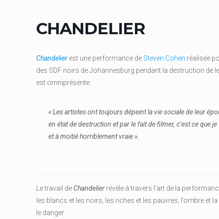
CHANDELIER
Chandelier
est une performance de
Steven Cohen
réalisée po
des SDF noirs de Johannesburg pendant la destruction de leu
est omniprésente.
« Les artistes ont toujours dépeint la vie sociale de leur é
en état de destruction et par le fait de filmer, c’est ce que je
et à moitié horriblement vraie ».
Le travail de
Chandelier
révèle à travers l’art de la performance
les blancs et les noirs, les riches et les pauvres, l’ombre et la 
le danger.