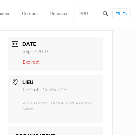
drier
Contact
Réseaux
PRO
FR
EN
DATE
Sep 17 2010
Expired!
LIEU
Le Grütli, Genève CH
Rue du Général-Dufour 16, 1204 Genève,
Suisse