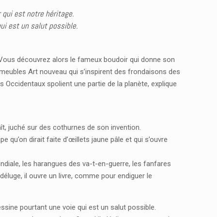
qui est notre héritage.
i est un salut possible.
n. Vous découvrez alors le fameux boudoir qui donne son
es meubles Art nouveau qui s’inspirent des frondaisons des
s Occidentaux spolient une partie de la planète, explique
aît, juché sur des cothurnes de son invention.
e qu’on dirait faite d’œillets jaune pâle et qui s’ouvre
ndiale, les harangues des va-t-en-guerre, les fanfares
luge, il ouvre un livre, comme pour endiguer le
sine pourtant une voie qui est un salut possible.