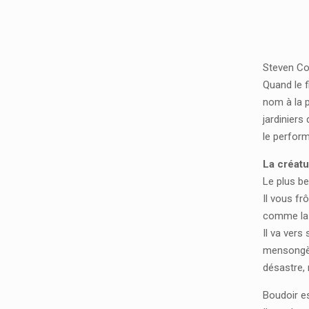
Steven Coh
Quand le f
nom à la p
jardiniers
le perform
La créatu
Le plus be
Il vous fr
comme la c
Il va vers
mensongère
désastre, 
Boudoir es