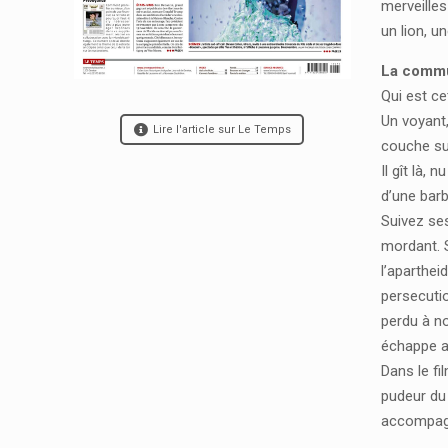
merveilles
un lion, u
La commu
Qui est ce
Un voyant,
Lire l'article sur Le Temps
couche su
Il gît là,
d’une barb
Suivez ses
mordant. 
l’aparthe
persecutio
perdu à n
échappe au
Dans le fi
pudeur du 
accompagn