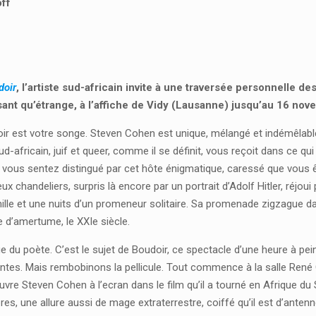
ff
doir
, l’artiste sud-africain invite à une traversée personnelle d
ant qu’étrange, à l’affiche de Vidy (Lausanne) jusqu’au 16 nov
r est votre songe. Steven Cohen est unique, mélangé et indémêlable, 
sud-africain, juif et queer, comme il se définit, vous reçoit dans ce q
 vous sentez distingué par cet hôte énigmatique, caressé que vous ê
ux chandeliers, surpris là encore par un portrait d’Adolf Hitler, réjoui
ille et une nuits d’un promeneur solitaire. Sa promenade zigzague d
 d’amertume, le XXIe siècle.
 du poète. C’est le sujet de Boudoir, ce spectacle d’une heure à pe
tes. Mais rembobinons la pellicule. Tout commence à la salle René G
vre Steven Cohen à l’ecran dans le film qu’il a tourné en Afrique du Sud
res, une allure aussi de mage extraterrestre, coiffé qu’il est d’anten