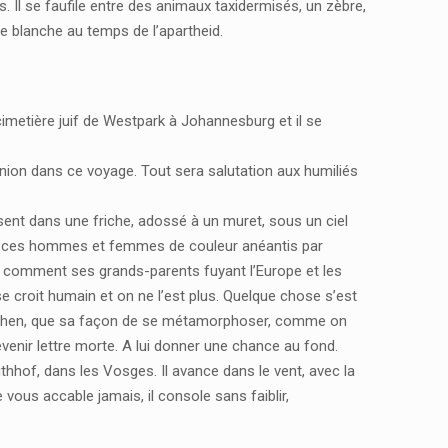
 Il se faufile entre des animaux taxidermisés, un zèbre,
e blanche au temps de l’apartheid.
u cimetière juif de Westpark à Johannesburg et il se
nion dans ce voyage. Tout sera salutation aux humiliés
ésent dans une friche, adossé à un muret, sous un ciel
e ces hommes et femmes de couleur anéantis par
s comment ses grands-parents fuyant l’Europe et les
se croit humain et on ne l’est plus. Quelque chose s’est
n Cohen, que sa façon de se métamorphoser, comme on
venir lettre morte. A lui donner une chance au fond.
uthhof, dans les Vosges. Il avance dans le vent, avec la
 vous accable jamais, il console sans faiblir,