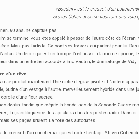
«Boudoir» est le creuset d’un cauchemar 
Steven Cohen dessine pourtant une voie qu
en, 60 ans, ne capitule pas.
ilm se termine, vous êtes appelé à passer de l’autre côté de l’écra
ièce. Mais pas l’artiste. Ce sont ses trésors qui parlent pour lui. D
 d’antan. Un décor qui est un trompe-l’œil aussi: à la même époque, le
eur dans un entretien accordé à Eric Vautrin, le dramaturge de Vidy.
re d’un rêve
au se produit maintenant. Une niche d’église pivote et l’acteur appar
ôle, butine d’un vestige à l’autre, merveilleusement hybride dans une jup
orolle d’une fleur sacrée.
 son destin, tandis que crépite la bande-son de la Seconde Guerre mo
s, la grandiloquence des speakers dans les postes radio. Dans ce dé
mais ses pages brûlent. La folie des autodafes.
t le creuset d’un cauchemar qui est notre héritage. Steven Cohen des