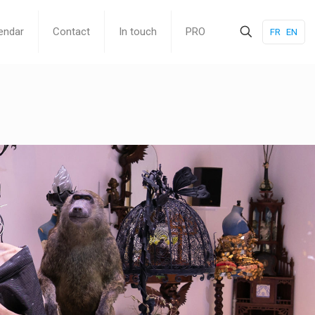
endar
Contact
In touch
PRO
FR
EN