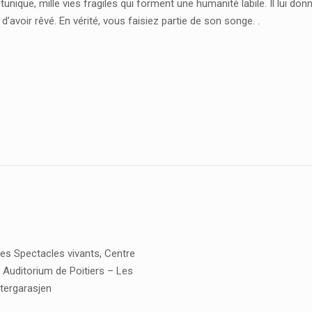
 tunique, mille vies fragiles qui forment une humanité labile. Il lui don
d’avoir rêvé. En vérité, vous faisiez partie de son songe. .
Les Spectacles vivants, Centre
 Auditorium de Poitiers – Les
tergarasjen