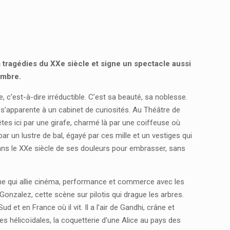
es tragédies du XXe siècle et signe un spectacle aussi
embre.
c’est-à-dire irréductible. C’est sa beauté, sa noblesse.
ui s’apparente à un cabinet de curiosités. Au Théâtre de
tes ici par une girafe, charmé là par une coiffeuse où
 par un lustre de bal, égayé par ces mille et un vestiges qui
ans le XXe siècle de ses douleurs pour embrasser, sans
ine qui allie cinéma, performance et commerce avec les
onzalez, cette scène sur pilotis qui drague les arbres.
 et en France où il vit. Il a l’air de Gandhi, crâne et
nes hélicoïdales, la coquetterie d’une Alice au pays des