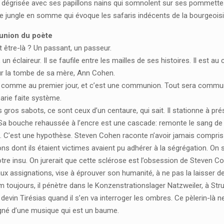
 dégrisée avec ses papillons nains qui somnolent sur ses pommettes.
ne jungle en somme qui évoque les safaris indécents de la bourgeoisi
nion du poète
t être-là ? Un passant, un passeur.
 un éclaireur. Il se faufile entre les mailles de ses histoires. Il est a
r la tombe de sa mère, Ann Cohen.
 nu comme au premier jour, et c’est une communion. Tout sera commu
arie faite système.
 gros sabots, ce sont ceux d’un centaure, qui sait. Il stationne à pr
Sa bouche rehaussée à l’encre est une cascade: remonte le sang d
id. C’est une hypothèse. Steven Cohen raconte n’avoir jamais compri
ns dont ils étaient victimes avaient pu adhérer à la ségrégation. On 
otre insu. On jurerait que cette sclérose est l’obsession de Steve
x assignations, vise à éprouver son humanité, à ne pas la laisser de
lm toujours, il pénètre dans le Konzenstrationslager Natzweiler, à Str
devin Tirésias quand il s’en va interroger les ombres. Ce pèlerin-là ne
é d’une musique qui est un baume.