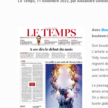
Le Temps, 11 novembre 2022, par Alexandre Demido
Avec
Bou
boulevers
Son boudoi
L’artiste 
Vidy, vous
règnent de
sont les m
une ombre
Le passage
âmes erran
On y décou
buste glab