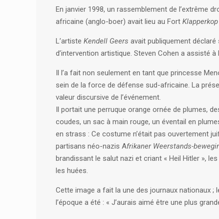
En janvier 1998, un rassemblement de l’extrême d
africaine (anglo-boer) avait lieu au Fort
Klapperko
L’artiste
Kendell Geers
avait publiquement déclaré so
d’intervention artistique. Steven Cohen a assisté à
Il l’a fait non seulement en tant que princesse Me
sein de la force de défense sud-africaine. La prés
valeur discursive de l’événement.
Il portait une perruque orange ornée de plumes, de
coudes, un sac à main rouge, un éventail en plume
en strass : Ce costume n’était pas ouvertement juif,
partisans néo-nazis A
frikaner Weerstands-bewegi
brandissant le salut nazi et criant « Heil Hitler », le
les huées.
Cette image a fait la une des journaux nationaux ;
l’époque a été : « J’aurais aimé être une plus grande 