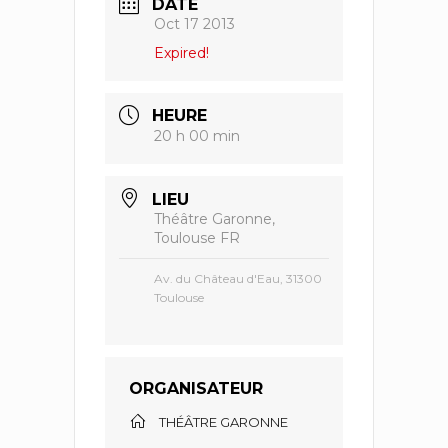
DATE
Oct 17 2013
Expired!
HEURE
20 h 00 min
LIEU
Théâtre Garonne,
Toulouse FR
Av. du Château d'Eau, 31300
Toulouse
ORGANISATEUR
THÉÂTRE GARONNE