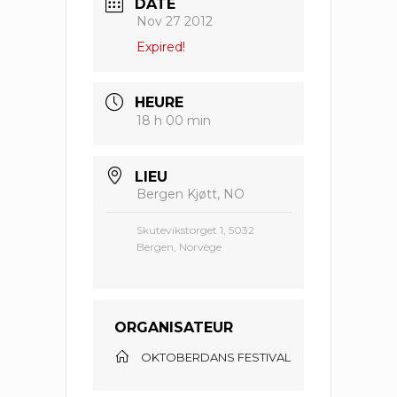
DATE
Nov 27 2012
Expired!
HEURE
18 h 00 min
LIEU
Bergen Kjøtt, NO
Skutevikstorget 1, 5032
Bergen, Norvège
ORGANISATEUR
OKTOBERDANS FESTIVAL