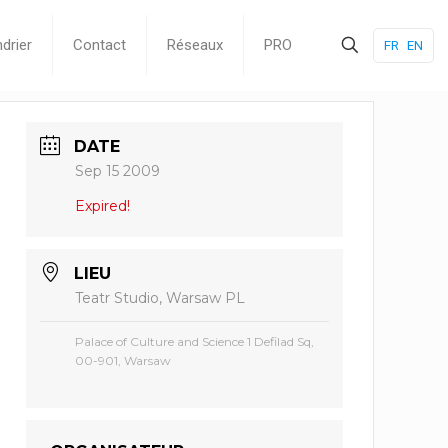
drier
Contact
Réseaux
PRO
FR
EN
DATE
Sep 15 2009
Expired!
LIEU
Teatr Studio, Warsaw PL
Palace of Culture and Science 1 Defilad Sq,
00-901, Warsaw