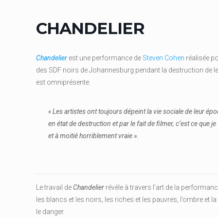
CHANDELIER
Chandelier
est une performance de
Steven Cohen
réalisée po
des SDF noirs de Johannesburg pendant la destruction de leu
est omniprésente.
« Les artistes ont toujours dépeint la vie sociale de leur é
en état de destruction et par le fait de filmer, c’est ce que je
et à moitié horriblement vraie ».
Le travail de
Chandelier
révèle à travers l’art de la performance
les blancs et les noirs, les riches et les pauvres, l’ombre et la 
le danger.