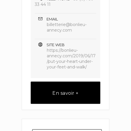
33 44 11
EMAIL
billetterie@bonlieu-
annecy.com
SITE WEB
https://bonlieu-
annecy.com/2019/06/17
/put-your-heart-under-
your-feet-and-walk/
En savoir +